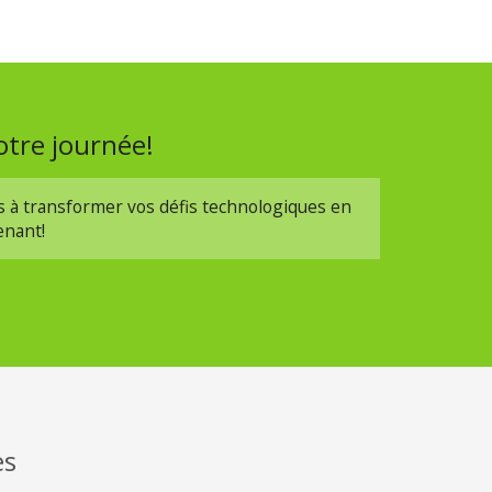
otre journée!
s à transformer vos défis technologiques en
enant!
es