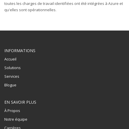
toutes les charges de travail identifiées ont été intégrées à Azure et
qu'elles sont opérationnelles.
INFORMATIONS
Accueil
Solutions
Services
Blogue
EN SAVOIR PLUS
À Propos
Notre équipe
Carrières